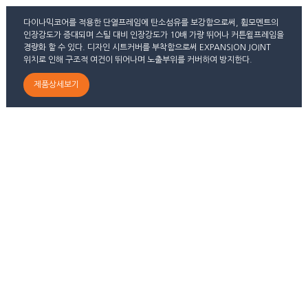
다이나믹코어를 적용한 단열프레임에 탄소섬유를 보강함으로써, 휨모멘트의
인장강도가 증대되며 스틸 대비 인장강도가 10배 가량 뛰어나 커튼윌프레임을
경량화 할 수 있다. 디자인 시트커버를 부착함으로써 EXPANSION JOINT
위치로 인해 구조적 여건이 뛰어나며 노출부위를 커버하여 방지한다.
제품상세보기