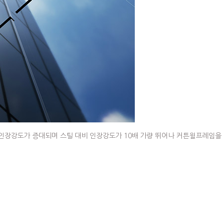
도가 증대되며 스틸 대비 인장강도가 10배 가량 뛰어나 커튼윌프레임을 경량화 